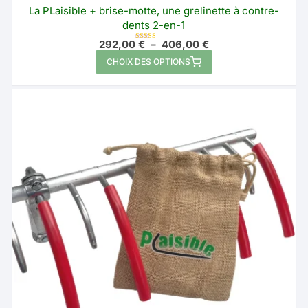
La PLaisible + brise-motte, une grelinette à contre-
dents 2-en-1
Plage
292,00
€
–
406,00
€
Note
de
5.00
Ce
sur 5
CHOIX DES OPTIONS
prix :
produit
292,00 €
à
a
406,00 €
plusieurs
variations.
Les
options
peuvent
être
choisies
sur
la
page
du
produit