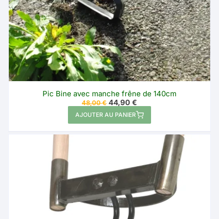
du
produit
Pic Bine avec manche frêne de 140cm
Le
Le
44,90
€
48,00
€
prix
prix
AJOUTER AU PANIER
initial
actuel
était :
est :
48,00 €.
44,90 €.