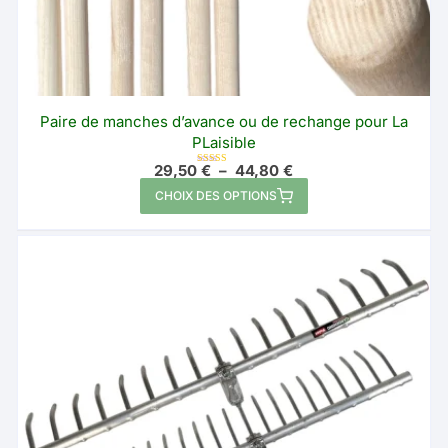
Paire de manches d’avance ou de rechange pour La
PLaisible
Plage
29,50
€
–
44,80
€
Note
de
5.00
Ce
sur 5
CHOIX DES OPTIONS
prix :
produit
29,50 €
à
a
44,80 €
plusieurs
variations.
Les
options
peuvent
être
choisies
sur