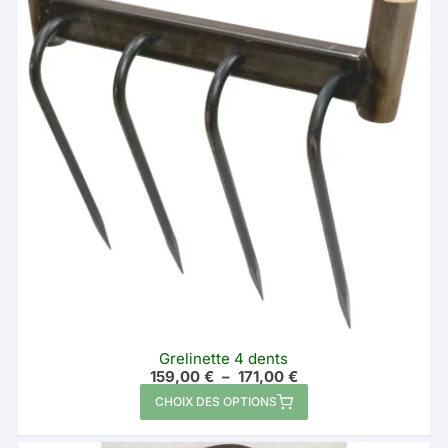
options
peuvent
être
choisies
sur
la
page
du
produit
Grelinette 4 dents
Plage
159,00
€
–
171,00
€
de
Ce
CHOIX DES OPTIONS
prix :
produit
159,00 €
à
a