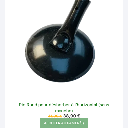
Pic Rond pour désherber à l’horizontal (sans
manche)
Le
Le
38,90
€
41,00
€
prix
prix
AJOUTER AU PANIER
initial
actuel