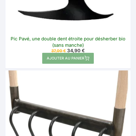
Pic Pavé, une double dent étroite pour désherber bio
(sans manche)
Le
Le
34,90
€
37,00
€
prix
prix
AJOUTER AU PANIER
initial
actuel
était :
est :
37,00 €.
34,90 €.