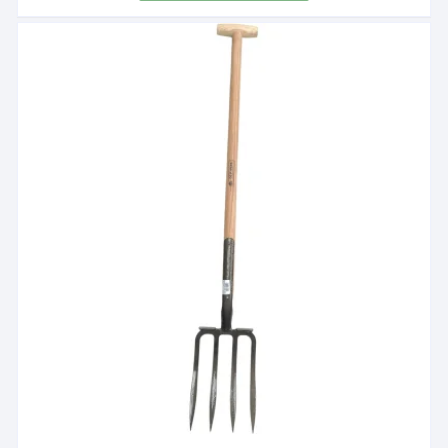
était :
est :
41,00 €.
38,90 €.