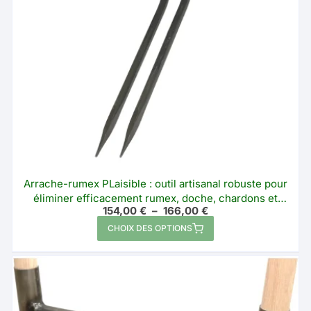
Arrache-rumex PLaisible : outil artisanal robuste pour
éliminer efficacement rumex, doche, chardons et
Plage
154,00
€
–
166,00
€
ronces dans les prairies ou au jardin
de
Ce
CHOIX DES OPTIONS
prix :
produit
154,00 €
à
a
166,00 €
plusieurs
variations.
Les