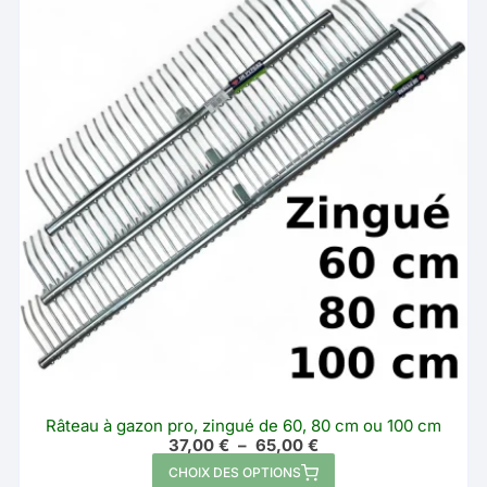
Râteau à gazon pro, zingué de 60, 80 cm ou 100 cm
Plage
37,00
€
–
65,00
€
de
Ce
CHOIX DES OPTIONS
prix :