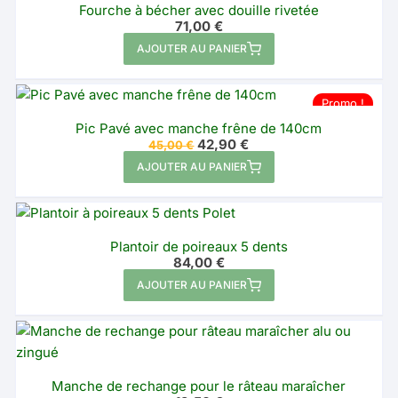
Fourche à bécher avec douille rivetée
71,00
€
AJOUTER AU PANIER
Promo !
Pic Pavé avec manche frêne de 140cm
Le
Le
42,90
€
45,00
€
prix
prix
AJOUTER AU PANIER
initial
actuel
était :
est :
45,00 €.
42,90 €.
Plantoir de poireaux 5 dents
84,00
€
AJOUTER AU PANIER
Manche de rechange pour le râteau maraîcher