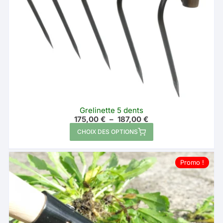
Grelinette 5 dents
Plage
175,00
€
–
187,00
€
de
Ce
CHOIX DES OPTIONS
prix :
produit
175,00 €
à
a
187,00 €
Promo !
plusieurs
variations.
Les
options
peuvent