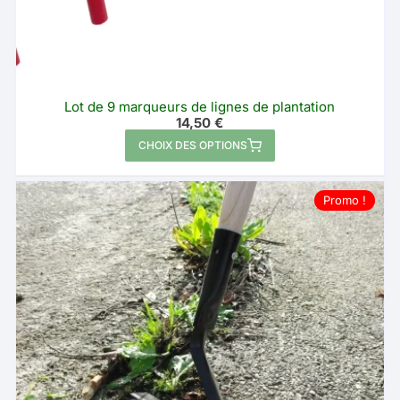
Lot de 9 marqueurs de lignes de plantation
14,50
€
Ce
CHOIX DES OPTIONS
produit
a
Promo !
plusieurs
variations.
Les
options
peuvent
être
choisies
sur
la
page