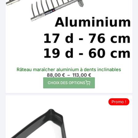
la
page
du
produit
Râteau maraîcher aluminium à dents inclinables
Plage
88,00
€
–
113,00
€
de
Ce
CHOIX DES OPTIONS
prix :
produit
88,00 €
à
a
113,00 €
Promo !
plusieurs
variations.
Les
options
peuvent