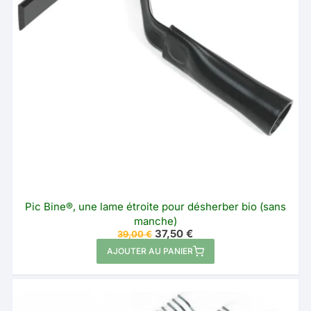
être
choisies
sur
la
page
du
produit
Pic Bine®, une lame étroite pour désherber bio (sans
manche)
Le
Le
37,50
€
39,00
€
prix
prix
AJOUTER AU PANIER
initial
actuel
était :
est :
39,00 €.
37,50 €.