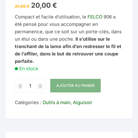
Le
Le
20,00
€
21,00
€
prix
prix
initial
actuel
Compact et facile d’utilisation, le
FELCO
906 a
était :
est :
21,00 €.
20,00 €.
été pensé pour vous accompagner en
permanence, que ce soit sur un porte-clés, dans
un étui ou dans une poche.
Il s’utilise sur le
tranchant de la lame afin d’en redresser le fil et
de l’affiler, dans le but de retrouver une coupe
parfaite.
En stock
quantité
AJOUTER AU PANIER
de
Outil
Catégories :
Outils à main
,
Aiguisoir
d'affilage
Felco
906