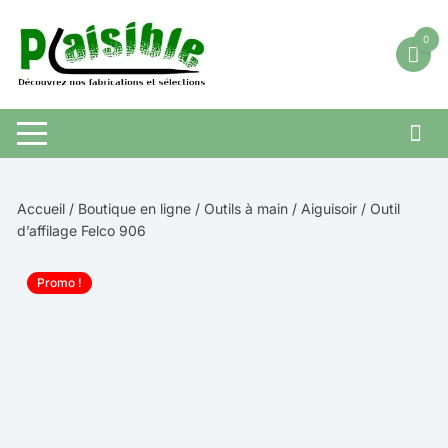
Aller
au
0
contenu
Accueil
/
Boutique en ligne
/
Outils à main
/
Aiguisoir
/ Outil
d’affilage Felco 906
Promo !