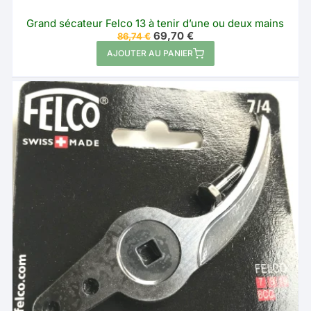
Grand sécateur Felco 13 à tenir d’une ou deux mains
Le
Le
69,70
€
86,74
€
prix
prix
AJOUTER AU PANIER
initial
actuel
était :
est :
86,74 €.
69,70 €.