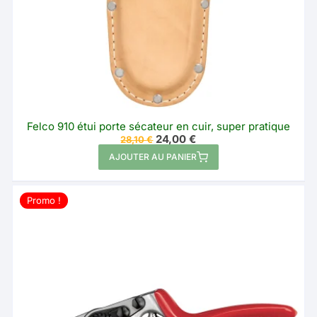
du
produit
Felco 910 étui porte sécateur en cuir, super pratique
Le
Le
24,00
€
28,10
€
prix
prix
AJOUTER AU PANIER
initial
actuel
était :
est :
28,10 €.
24,00 €.
Promo !