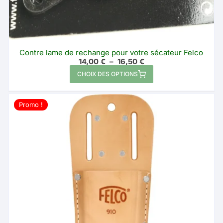
Contre lame de rechange pour votre sécateur Felco
Plage
14,00
€
–
16,50
€
de
Ce
CHOIX DES OPTIONS
prix :
produit
14,00 €
à
a
16,50 €
Promo !
plusieurs
variations.
Les
options
peuvent
être
choisies
sur
la
page